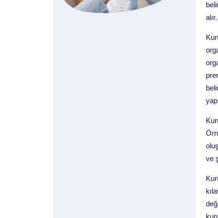
bel
alır.
Kur
org
org
pre
bel
yap
Kur
Örn
olu
ve 
Kur
kıl
değe
kuru