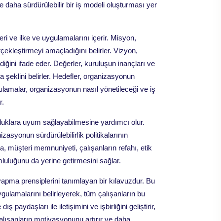
 daha sürdürülebilir bir iş modeli oluşturması yer
ri ve ilke ve uygulamalarını içerir. Misyon,
çekleştirmeyi amaçladığını belirler. Vizyon,
iğini ifade eder. Değerler, kuruluşun inançları ve
 şeklini belirler. Hedefler, organizasyonun
ygulamalar, organizasyonun nasıl yönetileceği ve iş
r.
orluklara uyum sağlayabilmesine yardımcı olur.
zasyonun sürdürülebilirlik politikalarının
 müşteri memnuniyeti, çalışanların refahı, etik
mluluğunu da yerine getirmesini sağlar.
 yapma prensiplerini tanımlayan bir kılavuzdur. Bu
ygulamalarını belirleyerek, tüm çalışanların bu
aydaşları ile iletişimini ve işbirliğini geliştirir,
, çalışanların motivasyonunu artırır ve daha