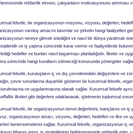
irlenmesinde rehberlik etmesi, çalışanların motivasyonunu artırması ve
umsal felsefe, bir organizasyonun misyonu, vizyonu, değerleri, hedefle
anizasyonun varoluş amacını tanımlar ve şirketin hangi faaliyetleri ger
anizasyonun nereye gitmek istediğini ve nasıl bir dünya yaratmak isted
nsipleridir ve iş yapma sürecinde karar verme ve faaliyetlerde bulunma
irlediği hedefler ve bunları nasıl başarmayı planladığıdır. İlkeler ve u
ma sürecinde hangi kuralların izleneceği konusunda yönergeler sağla
umsal felsefe, kuruluşların iç ve dış çevrelerindeki değişimlere ve z
eğin, çevre sorunlarına duyarlılık gösteren bir kurumsal felsefe, organi
şturulmasına ve uygulanmasına olanak sağlar. Kurumsal felsefe ayrıca,
şeffaflık ilkeleri gibi değerlere odaklanarak, işletmenin toplumsal soru
umsal felsefe, bir organizasyonun temel değerlerini, inançlarını ve iş
avuz, organizasyonun amacı, vizyonu, değerleri, hedefleri ve ilke ve u
rleri benimsemelerini sağlar. Kurumsal felsefe, organizasyonun iç ve dış p
luşun itibarını artırır, iş stratejilerinin belirlenmesinde rehberlik eder