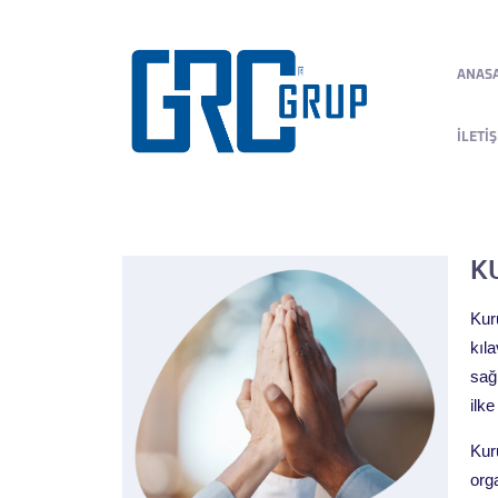
ANAS
İLETI
K
Kur
kıl
sağl
ilk
Kur
orga