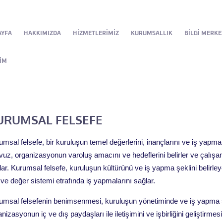
AYFA
HAKKIMIZDA
HIZMETLERIMIZ
KURUMSALLIK
BILGI MERKE
ŞIM
URUMSAL FELSEFE
umsal felsefe, bir kuruluşun temel değerlerini, inançlarını ve iş yapma 
avuz, organizasyonun varoluş amacını ve hedeflerini belirler ve çalışa
ar. Kurumsal felsefe, kuruluşun kültürünü ve iş yapma şeklini belirleyer
e ve değer sistemi etrafında iş yapmalarını sağlar.
umsal felsefenin benimsenmesi, kuruluşun yönetiminde ve iş yapma sü
nizasyonun iç ve dış paydaşları ile iletişimini ve işbirliğini geliştirmesi,